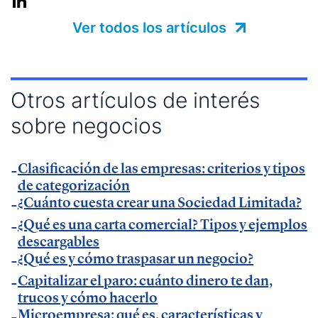
— Charla sobre factura electrónica obligatoria en
Ver todos los artículos
Muy Pymes
.
— Charla sobre digitalización autónomos y
productividad en
esdiario
.
Otros artículos de interés
— Charla sobre productividad y factura electrónica
sobre negocios
en
La Razón
.
— Charla sobre factura electrónica obligatoria en
Autónomos y Emprendedores
Clasificación de las empresas: criterios y tipos
.
de categorización
— Entrevista sobre Ley Antifraude y Ley Crea y
¿Cuánto cuesta crear una Sociedad Limitada?
Crece en
Expansión
.
¿Qué es una carta comercial? Tipos y ejemplos
— Entrevista sobre Ley Antifraude y Ley Crea y
descargables
Crece en
La Razón
.
¿Qué es y cómo traspasar un negocio?
— Entrevista sobre factura electrónica obligatoria
Capitalizar el paro: cuánto dinero te dan,
en
El Economista
.
trucos y cómo hacerlo
Microempresa: qué es, características y
— Comunicado Billin y TeamSystem en
Business