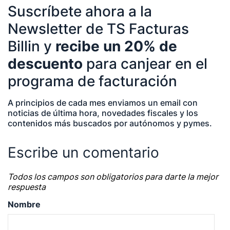
Suscríbete ahora a la
Newsletter de TS Facturas
Temáticas de especialización
Billin y
recibe un 20% de
descuento
para canjear en el
negocios | startups | contabilidad| fiscalidad |
empresas| asesorías| autonomos | emprendedores
programa de facturación
| pequeños negocios | economía | ADE | pymes |
A principios de cada mes enviamos un email con
desarrollo de negocio
noticias de última hora, novedades fiscales y los
contenidos más buscados por autónomos y pymes.
Escribe un comentario
Todos los campos son obligatorios para darte la mejor
respuesta
Nombre