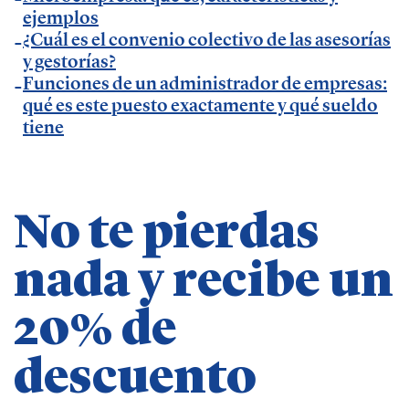
ejemplos
Insider
.
¿Cuál es el convenio colectivo de las asesorías
— Entrevista en
Economía Digital
.
y gestorías?
— Entrevista en Ideas para tu empresa de
Funciones de un administrador de empresas:
qué es este puesto exactamente y qué sueldo
Vodafone.
tiene
— Entrevista en
MásQradio
.
— Entrevista en Armas para emprender de
El
Método Gallardo
.
— Entrevista en
KFund
.
No te pierdas
— Entrevista en
AXA Seguros España
.
nada y recibe un
— Entrevista en GestionaRadio.
20% de
Marcos De La Cueva en eventos
descuento
— Participación como ponente en Accountex
España 2023.