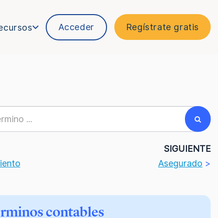
Acceder
Regístrate gratis
ecursos
R
SIGUIENTE
iento
Asegurado
>
érminos contables