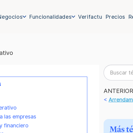
Negocios
Funcionalidades
Verifactu
Precios
R
ativo
s
ANTERIO
<
Arrendam
erativo
ra las empresas
y financiero
Más t