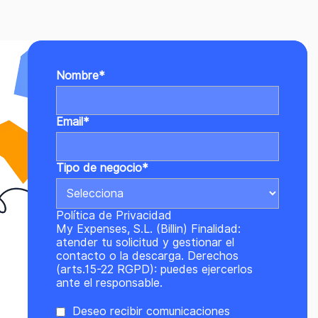
Nombre
*
Email
*
Tipo de negocio
*
Política de Privacidad
My Expenses, S.L. (Billin) Finalidad:
atender tu solicitud y gestionar el
contacto o la descarga. Derechos
(arts.15-22 RGPD): puedes ejercerlos
ante el responsable.
Deseo recibir comunicaciones