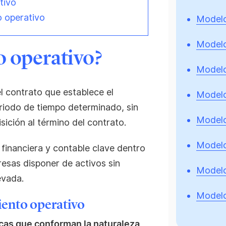
tivo
o operativo
Model
Model
 operativo?
Model
 contrato que establece el
Model
eriodo de tiempo determinado, sin
Model
ición al término del contrato.
Model
financiera y contable clave dentro
resas disponer de activos sin
Model
evada.
Modelo
iento operativo
icas que conforman la naturaleza