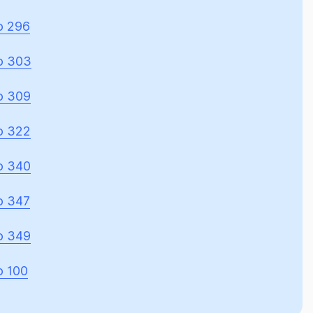
o 296
o 303
o 309
o 322
o 340
o 347
o 349
 100