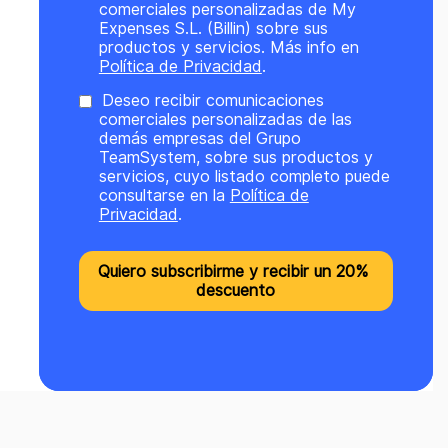
comerciales personalizadas de My
Expenses S.L. (Billin) sobre sus
productos y servicios. Más info en
Política de Privacidad
.
Deseo recibir comunicaciones
comerciales personalizadas de las
demás empresas del Grupo
TeamSystem, sobre sus productos y
servicios, cuyo listado completo puede
consultarse en la
Política de
Privacidad
.