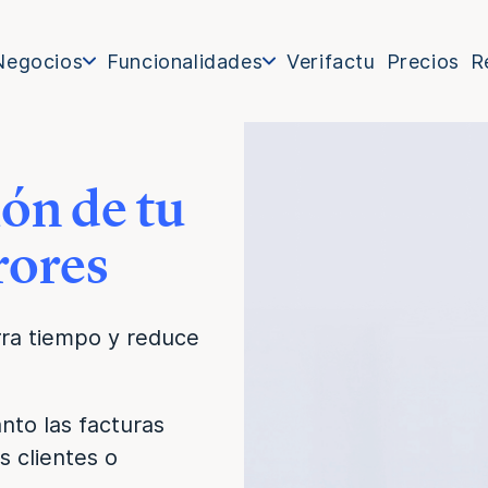
Negocios
Funcionalidades
Verifactu
Precios
R
ión de tu
rrores
orra tiempo y reduce
nto las facturas
s clientes o