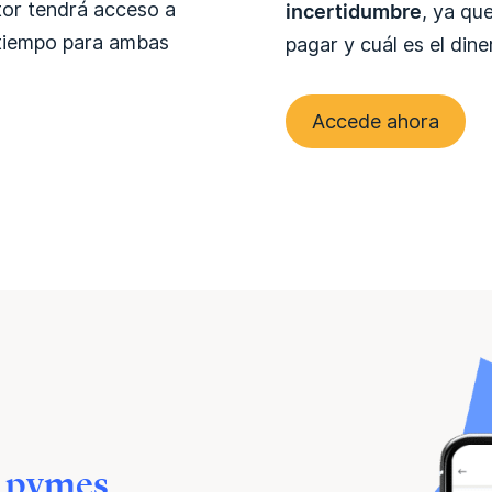
tor tendrá acceso a
incertidumbre
, ya qu
 tiempo para ambas
pagar y cuál es el dine
Accede ahora
a pymes