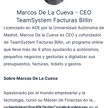
Marcos De La Cueva - CEO
TeamSystem Facturas Billin
Licenciado en ADE por la Universidad Autónoma de
Madrid, Marcos De la Cueva es CEO y cofundador
de TeamSystem Facturas Billin, un programa online
que lleva más de 9 años ayudando a autónomos,
pequeños negocios y gestorías a digitalizar sus
presupuestos, facturas, tickets y gastos.
Sobre Marcos De La Cueva
Apasionado por el mundo empresarial y la
tecnología, cursó su Máster de Finanzas en la
Universidad Pontificia de Comillas y estuvo en el
— Noticia sobre Kit Digital y Ley Antifraude