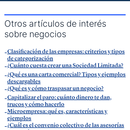
Vodafone.
— Entrevista en
MásQradio
.
— Entrevista en Armas para emprender de
El
Otros artículos de interés
Método Gallardo
.
sobre negocios
— Entrevista en
KFund
.
— Entrevista en
AXA Seguros España
.
Clasificación de las empresas: criterios y tipos
— Entrevista en GestionaRadio.
de categorización
¿Cuánto cuesta crear una Sociedad Limitada?
Marcos De La Cueva en eventos
¿Qué es una carta comercial? Tipos y ejemplos
descargables
— Participación como ponente en Accountex
¿Qué es y cómo traspasar un negocio?
España 2023.
Capitalizar el paro: cuánto dinero te dan,
trucos y cómo hacerlo
Microempresa: qué es, características y
Temáticas de especialización
ejemplos
¿Cuál es el convenio colectivo de las asesorías