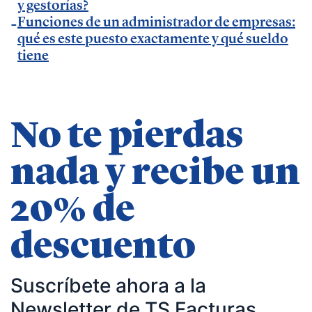
negocios | startups | contabilidad| fiscalidad |
y gestorías?
Funciones de un administrador de empresas:
empresas| asesorías| autonomos | emprendedores
qué es este puesto exactamente y qué sueldo
| pequeños negocios | economía | ADE | pymes |
tiene
desarrollo de negocio
No te pierdas
nada y recibe un
20% de
descuento
Suscríbete ahora a la
Newsletter de TS Facturas