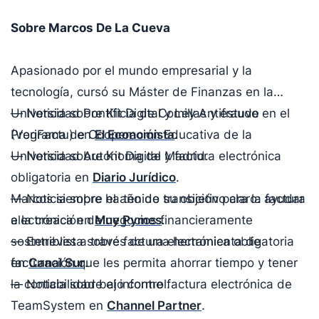
Sobre Marcos De La Cueva
Apasionado por el mundo empresarial y la
tecnología, cursó su Máster de Finanzas en la
Universidad Pontificia de Comillas y estuvo en el
— Noticia sobre Kit Digital y Ley Antifraude
Programa de Cooperación Educativa de la
(VeriFactu) en
El Economista
.
Universidad Autónoma de Madrid.
— Noticia sobre Kit Digital y factura electrónica
obligatoria en
Diario Jurídico
.
Marcos siempre ha tenido su objetivo claro: ayudar
— Noticia sobre el año de transición para la factura
a la creación de negocios financieramente
electrónica en
Muy Pymes
.
sostenibles a través de una herramienta de
— Entrevista sobre factura electrónica obligatoria
facturación que les permita ahorrar tiempo y tener
en
Canal Sur
.
la contabilidad bajo control.
— Noticia sobre el informe factura electrónica de
TeamSystem en
Channel Partner
.