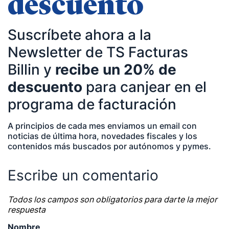
descuento
— Participación como ponente en Accountex
España 2023.
Suscríbete ahora a la
Newsletter de TS Facturas
Temáticas de especialización
Billin y
recibe un 20% de
descuento
para canjear en el
negocios | startups | contabilidad| fiscalidad |
empresas| asesorías| autonomos | emprendedores
programa de facturación
| pequeños negocios | economía | ADE | pymes |
A principios de cada mes enviamos un email con
desarrollo de negocio
noticias de última hora, novedades fiscales y los
contenidos más buscados por autónomos y pymes.
Escribe un comentario
Todos los campos son obligatorios para darte la mejor
respuesta
Nombre