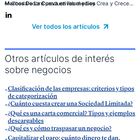
Marcos De La Cueva en los medios
— Charla sobre productividad y Ley Crea y Crece
en
El Economista
.
— Charla sobre factura electrónica obligatoria en
Ver todos los artículos
Muy Pymes
.
— Charla sobre digitalización autónomos y
productividad en
esdiario
.
Otros artículos de interés
— Charla sobre productividad y factura electrónica
sobre negocios
en
La Razón
.
— Charla sobre factura electrónica obligatoria en
Autónomos y Emprendedores
Clasificación de las empresas: criterios y tipos
.
de categorización
— Entrevista sobre Ley Antifraude y Ley Crea y
¿Cuánto cuesta crear una Sociedad Limitada?
Crece en
Expansión
.
¿Qué es una carta comercial? Tipos y ejemplos
— Entrevista sobre Ley Antifraude y Ley Crea y
descargables
Crece en
La Razón
.
¿Qué es y cómo traspasar un negocio?
— Entrevista sobre factura electrónica obligatoria
Capitalizar el paro: cuánto dinero te dan,