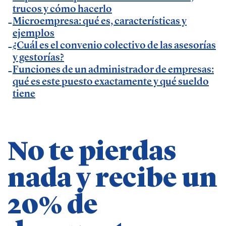
en
El Economista
.
trucos y cómo hacerlo
Microempresa: qué es, características y
— Comunicado Billin y TeamSystem en
Business
ejemplos
Insider
.
¿Cuál es el convenio colectivo de las asesorías
— Entrevista en
Economía Digital
.
y gestorías?
— Entrevista en Ideas para tu empresa de
Funciones de un administrador de empresas:
qué es este puesto exactamente y qué sueldo
Vodafone.
tiene
— Entrevista en
MásQradio
.
— Entrevista en Armas para emprender de
El
Método Gallardo
.
— Entrevista en
KFund
.
No te pierdas
— Entrevista en
AXA Seguros España
.
nada y recibe un
— Entrevista en GestionaRadio.
20% de
Marcos De La Cueva en eventos