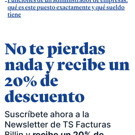
empresas| asesorías| autonomos | emprendedores
qué es este puesto exactamente y qué sueldo
| pequeños negocios | economía | ADE | pymes |
tiene
desarrollo de negocio
No te pierdas
nada y recibe un
20% de
descuento
Suscríbete ahora a la
Newsletter de TS Facturas
Billin y
recibe un 20% de