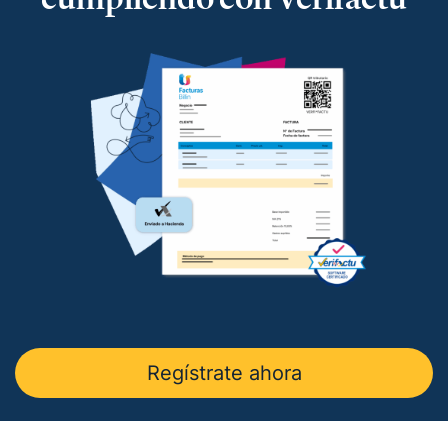
en
La Razón
.
— Charla sobre factura electrónica obligatoria en
Autónomos y Emprendedores
.
— Entrevista sobre Ley Antifraude y Ley Crea y
Crece en
Expansión
.
— Entrevista sobre Ley Antifraude y Ley Crea y
Crece en
La Razón
.
— Entrevista sobre factura electrónica obligatoria
en
El Economista
.
— Comunicado Billin y TeamSystem en
Business
Insider
.
— Entrevista en
Economía Digital
.
Regístrate ahora
— Entrevista en Ideas para tu empresa de
Vodafone.
— Entrevista en
MásQradio
.