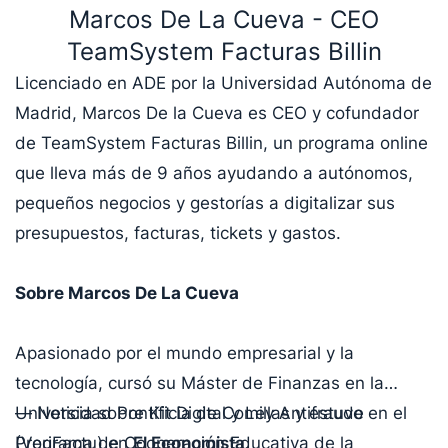
Marcos De La Cueva - CEO
TeamSystem Facturas Billin
Licenciado en ADE por la Universidad Autónoma de
Madrid, Marcos De la Cueva es CEO y cofundador
de TeamSystem Facturas Billin, un programa online
que lleva más de 9 años ayudando a autónomos,
pequeños negocios y gestorías a digitalizar sus
presupuestos, facturas, tickets y gastos.
Sobre Marcos De La Cueva
Apasionado por el mundo empresarial y la
tecnología, cursó su Máster de Finanzas en la
Universidad Pontificia de Comillas y estuvo en el
— Noticia sobre Kit Digital y Ley Antifraude
Programa de Cooperación Educativa de la
(VeriFactu) en
El Economista
.