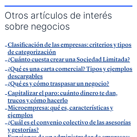
— Entrevista en Armas para emprender de
El
Otros artículos de interés
Método Gallardo
.
sobre negocios
— Entrevista en
KFund
.
— Entrevista en
AXA Seguros España
.
Clasificación de las empresas: criterios y tipos
— Entrevista en GestionaRadio.
de categorización
¿Cuánto cuesta crear una Sociedad Limitada?
Marcos De La Cueva en eventos
¿Qué es una carta comercial? Tipos y ejemplos
descargables
— Participación como ponente en Accountex
¿Qué es y cómo traspasar un negocio?
España 2023.
Capitalizar el paro: cuánto dinero te dan,
trucos y cómo hacerlo
Microempresa: qué es, características y
Temáticas de especialización
ejemplos
¿Cuál es el convenio colectivo de las asesorías
negocios | startups | contabilidad| fiscalidad |
y gestorías?
Funciones de un administrador de empresas: