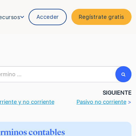
Acceder
Regístrate gratis
ecursos
R
SIGUIENTE
rriente y no corriente
Pasivo no corriente
>
érminos contables