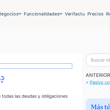
Negocios
Funcionalidades
Verifactu
Precios
R
ANTERIO
e?
<
Pasivo co
 todas las deudas y obligaciones
Más t