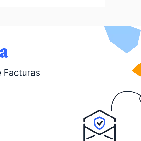
da
e Facturas