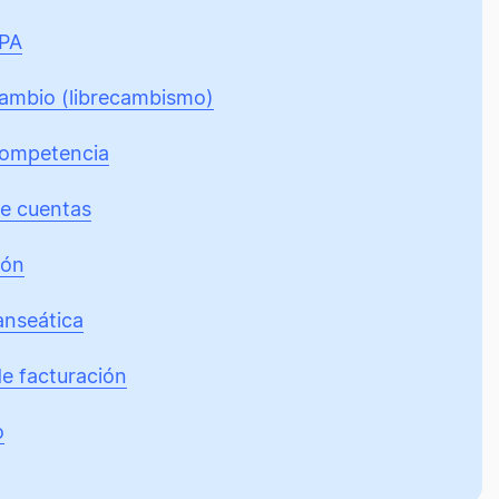
PA
cambio (librecambismo)
competencia
de cuentas
ión
anseática
de facturación
o