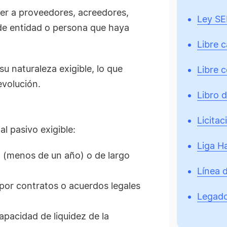
ver a proveedores, acreedores,
Ley SE
o de entidad o persona que haya
Libre 
su naturaleza exigible, lo que
Libre 
evolución.
Libro 
Licitac
al pasivo exigible:
Liga H
 (menos de un año) o de largo
Línea 
or contratos o acuerdos legales
Legad
pacidad de liquidez de la