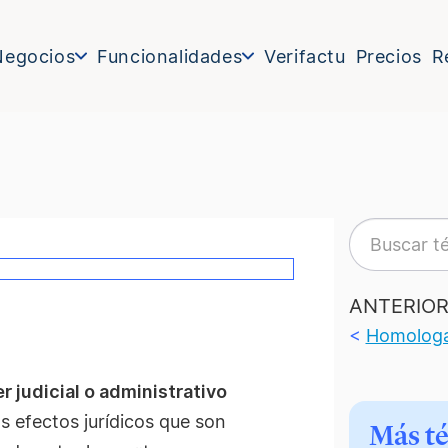
Negocios
Funcionalidades
Verifactu
Precios
R
ANTERIO
<
Homolog
 judicial o administrativo
s efectos jurídicos que son
Más t