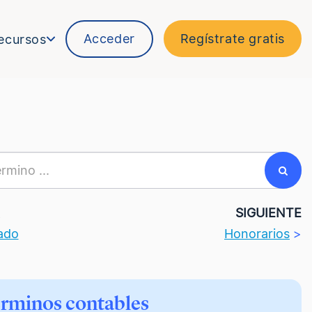
Acceder
Regístrate gratis
ecursos
R
SIGUIENTE
ado
Honorarios
>
érminos contables