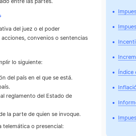
ado entre las partes.
Impues
?
Impues
ativa del juez o el poder
 acciones, convenios o sentencias
Incent
Increm
lir lo siguiente:
Índice 
ón del país en el que se
está
.
país.
Inflaci
 al reglamento del Estado de
Inform
e la parte de quien se invoque.
Impues
a telemática o presencial: