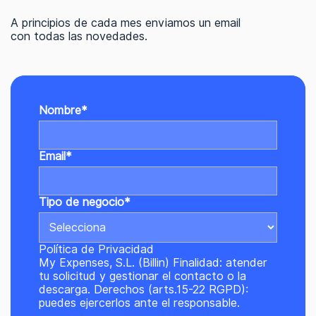
A principios de cada mes enviamos un email
con todas las novedades.
Nombre
*
Email
*
Tipo de negocio
*
Política de Privacidad
My Expenses, S.L. (Billin) Finalidad: atender
tu solicitud y gestionar el contacto o la
descarga. Derechos (arts.15-22 RGPD):
puedes ejercerlos ante el responsable.