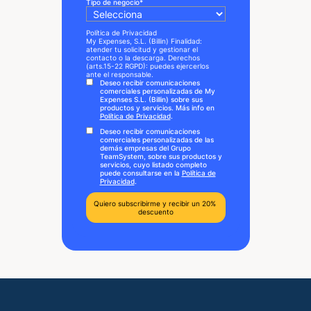
Tipo de negocio
*
Política de Privacidad
My Expenses, S.L. (Billin) Finalidad:
atender tu solicitud y gestionar el
contacto o la descarga. Derechos
(arts.15-22 RGPD): puedes ejercerlos
ante el responsable.
Deseo recibir comunicaciones
comerciales personalizadas de My
Expenses S.L. (Billin) sobre sus
productos y servicios. Más info en
Política de Privacidad
.
Deseo recibir comunicaciones
comerciales personalizadas de las
demás empresas del Grupo
TeamSystem, sobre sus productos y
servicios, cuyo listado completo
puede consultarse en la
Política de
Privacidad
.