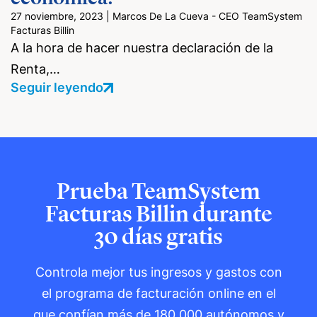
27 noviembre, 2023
|
Marcos De La Cueva - CEO TeamSystem
Facturas Billin
A la hora de hacer nuestra declaración de la
Renta,…
Seguir leyendo
Prueba TeamSystem
Facturas Billin durante
30 días gratis
Controla mejor tus ingresos y gastos con
el programa de facturación online en el
que confían más de
180.000 autónomos y