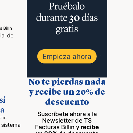
Billin
ial de
No te pierdas nada
y recibe un 20% de
sí
descuento
ta
Suscríbete ahora a la
llin
Newsletter de TS
 sistema
Facturas Billin y
recibe