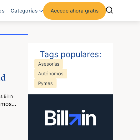
os
Categorías
Accede ahora gratis
Tags populares:
Asesorías
Autónomos
ad
Pymes
Billin
nomos…