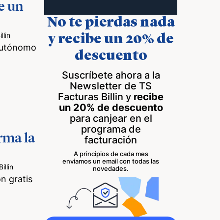
de un
No te pierdas nada
lin
y recibe un 20% de
 autónomo
descuento
Suscríbete ahora a la
Newsletter de TS
Facturas Billin y
recibe
un 20% de descuento
para canjear en el
programa de
rma la
facturación
A principios de cada mes
enviamos un email con todas las
llin
novedades.
n gratis