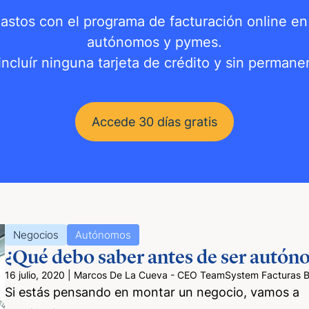
gastos con el programa de facturación online e
autónomos y pymes.
incluír ninguna tarjeta de crédito y sin permane
Accede 30 días gratis
Negocios
Autónomos
¿Qué debo saber antes de ser autó
16 julio, 2020
|
Marcos De La Cueva - CEO TeamSystem Facturas Bil
Si estás pensando en montar un negocio, vamos a