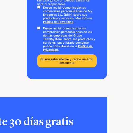
(arts.15-22 RGPD): puedes ejercerlos
ante el responsable.
Deseo recibir comunicaciones
comerciales personalizadas de My
Expenses S.L. (Billin) sobre sus
productos y servicios. Más info en
Política de Privacidad
.
Deseo recibir comunicaciones
comerciales personalizadas de las
demás empresas del Grupo
TeamSystem, sobre sus productos y
servicios, cuyo listado completo
puede consultarse en la
Política de
Privacidad
.
 30 días gratis