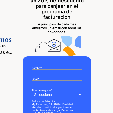
un 20% de descuento
para canjear en el
programa de
facturación
A principios de cada mes
enviamos un email con todas las
novedades.
omos
llin
jas e…
Nombre
*
Email
*
Tipo de negocio
*
Política de Privacidad
My Expenses, S.L. (Billin) Finalidad:
atender tu solicitud y gestionar el
contacto o la descarga. Derechos