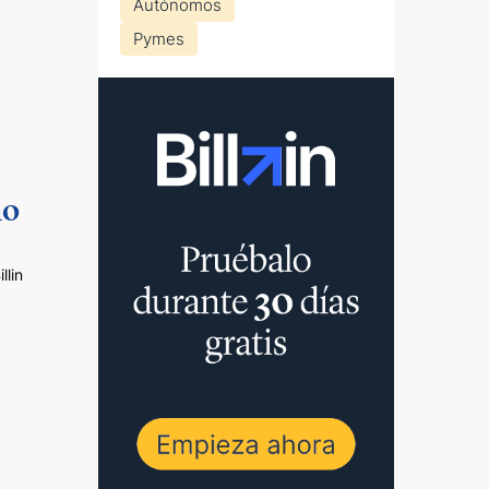
Autónomos
Pymes
mo
lin