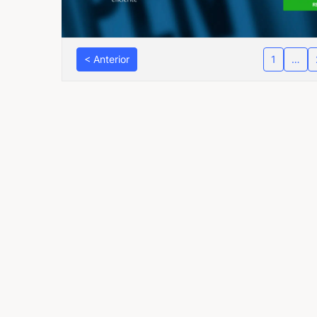
< Anterior
1
…