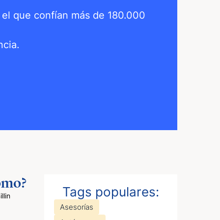
n el que confían más de
180.000
ncia.
nomo?
Tags populares:
lin
Asesorías