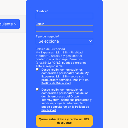
Nombre
*
guiente >
Email
*
Tipo de negocio
*
Política de Privacidad
My Expenses, S.L. (Billin) Finalidad:
atender tu solicitud y gestionar el
contacto o la descarga. Derechos
(arts.15-22 RGPD): puedes ejercerlos
ante el responsable.
Deseo recibir comunicaciones
comerciales personalizadas de My
Expenses S.L. (Billin) sobre sus
productos y servicios. Más info en
Política de Privacidad
.
Deseo recibir comunicaciones
comerciales personalizadas de las
demás empresas del Grupo
TeamSystem, sobre sus productos y
servicios, cuyo listado completo
puede consultarse en la
Política de
Privacidad
.