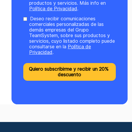
productos y servicios. Más info en
Política de Privacidad
.
Deseo recibir comunicaciones
comerciales personalizadas de las
demás empresas del Grupo
TeamSystem, sobre sus productos y
servicios, cuyo listado completo puede
consultarse en la
Política de
Privacidad
.