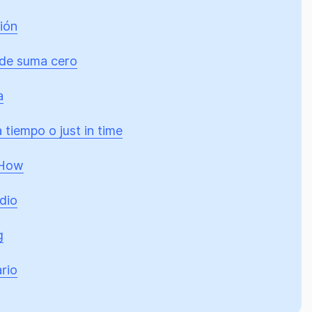
ión
de suma cero
a
 tiempo o just in time
How
dio
g
rio