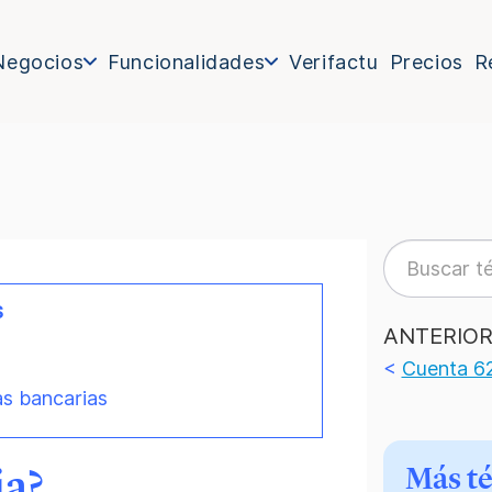
Negocios
Funcionalidades
Verifactu
Precios
R
s
ANTERIO
<
Cuenta 6
as bancarias
ia?
Más t