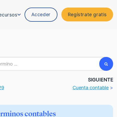
Acceder
Regístrate gratis
ecursos
R
SIGUIENTE
29
Cuenta contable
>
érminos contables