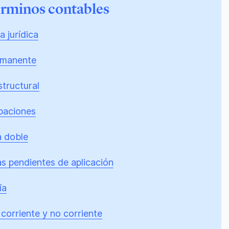
érminos contables
 jurídica
rmanente
tructural
ipaciones
a doble
as pendientes de aplicación
ía
corriente y no corriente