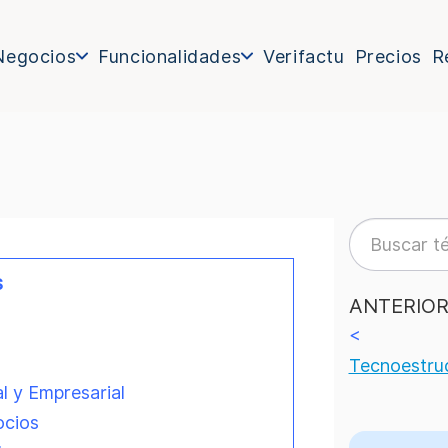
Negocios
Funcionalidades
Verifactu
Precios
R
s
ANTERIO
<
Tecnoestru
al y Empresarial
ocios