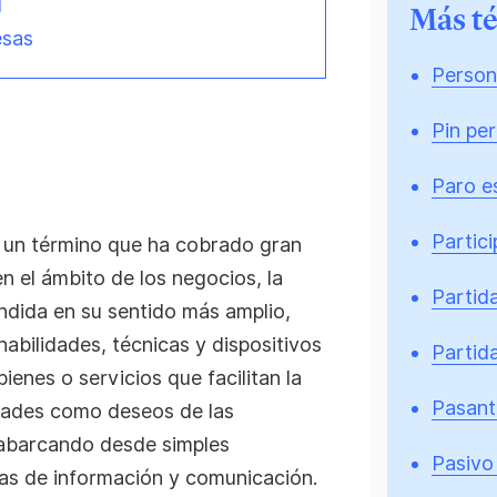
d
Más t
esas
Persona
Pin pe
Paro es
Partic
 un término que ha cobrado gran
n el ámbito de los negocios, la
Partid
endida en su sentido más amplio,
abilidades, técnicas y dispositivos
Partid
ienes o servicios que facilitan la
Pasant
idades como deseos de las
, abarcando desde simples
Pasivo 
as de información y comunicación.