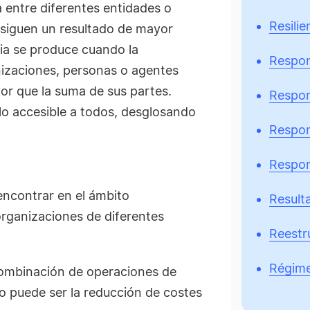
 entre diferentes entidades o
Resilie
onsiguen un resultado de mayor
gia se produce cuando la
Respons
izaciones, personas o agentes
r que la suma de sus partes.
Respon
o accesible a todos, desglosando
Respon
Respon
encontrar en el ámbito
Result
organizaciones de diferentes
Reestr
Régime
combinación de operaciones de
o puede ser la reducción de costes