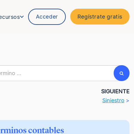
Acceder
Regístrate gratis
ecursos
R
SIGUIENTE
Siniestro
>
érminos contables