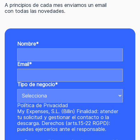
A principios de cada mes enviamos un email
con todas las novedades.
Nombre
*
Email
*
Tipo de negocio
*
Política de Privacidad
My Expenses, S.L. (Billin) Finalidad: atender
tu solicitud y gestionar el contacto o la
descarga. Derechos (arts.15-22 RGPD):
puedes ejercerlos ante el responsable.